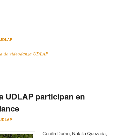
 UDLAP
ra de videodanza UDLAP
la UDLAP participan en
iance
 UDLAP
Cecilia Duran, Natalia Quezada,