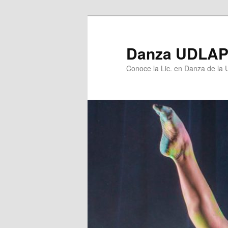
Ir
Ir
al
al
contenido
contenido
Danza UDLA
principal
secundario
Conoce la Lic. en Danza de la U