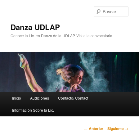
Ir
al
Busc
contenido
principal
Danza UDLAP
Conoce la Lic. en Danza de la UDLAP. Visita la convocatoria.
Menú
Inicio
Audiciones
Contacto/ Contact
principal
Información Sobre la Lic.
Navegación
←
Anterior
Siguiente
→
de