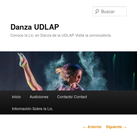
Ir
al
Busc
contenido
principal
Danza UDLAP
Conoce la Lic. en Danza de la UDLAP. Visita la convocatoria.
Menú
Inicio
Audiciones
Contacto/ Contact
principal
Información Sobre la Lic.
Navegación
←
Anterior
Siguiente
→
de