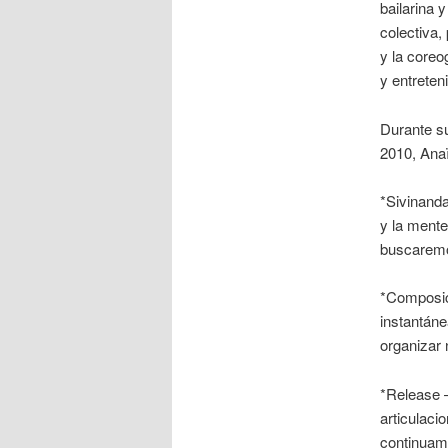
bailarina 
colectiva,
y la core
y entreten
Durante su
2010, Anaï
*Sivinanda
y la mente
buscaremos
*Composici
instantáne
organizar 
*Release –
articulac
continuame