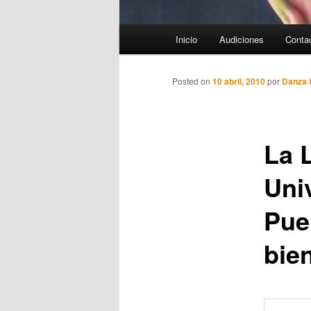
Menú
Inicio
Audiciones
Conta
principal
Posted on
10 abril, 2010
por
Danza
La 
Uni
Pueb
bie