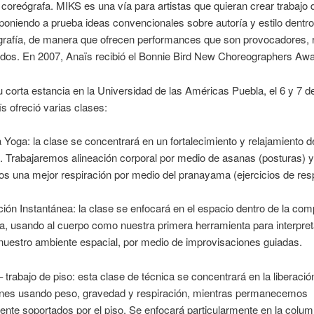
y coreógrafa. MIKS es una vía para artistas que quieran crear trabajo
 poniendo a prueba ideas convencionales sobre autoría y estilo dentro 
ografía, de manera que ofrecen performances que son provocadores, 
idos. En 2007, Anaïs recibió el Bonnie Bird New Choreographers Awa
 corta estancia en la Universidad de las Américas Puebla, el 6 y 7 de
s ofreció varias clases:
 Yoga: la clase se concentrará en un fortalecimiento y relajamiento d
. Trabajaremos alineación corporal por medio de asanas (posturas) y
 una mejor respiración por medio del pranayama (ejercicios de resp
ón Instantánea: la clase se enfocará en el espacio dentro de la com
a, usando al cuerpo como nuestra primera herramienta para interpreta
nuestro ambiente espacial, por medio de improvisaciones guiadas.
 trabajo de piso: esta clase de técnica se concentrará en la liberació
iones usando peso, gravedad y respiración, mientras permanecemos
nte soportados por el piso. Se enfocará particularmente en la colu