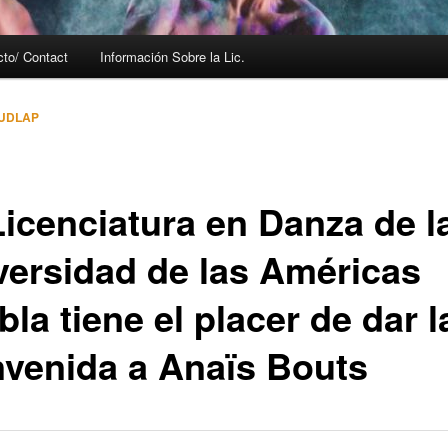
cto/ Contact
Información Sobre la Lic.
 UDLAP
Licenciatura en Danza de l
versidad de las Américas
la tiene el placer de dar l
nvenida a Anaïs Bouts