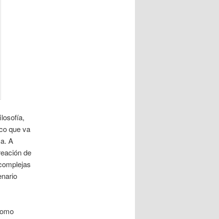
losofía,
ico que va
a. A
creación de
 complejas
enario
 como