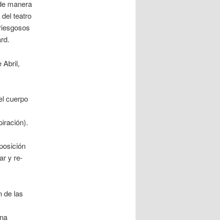
 de manera
del teatro
riesgosos
rd.
 Abril,
el cuerpo
iración).
posición
r y re-
n de las
mna