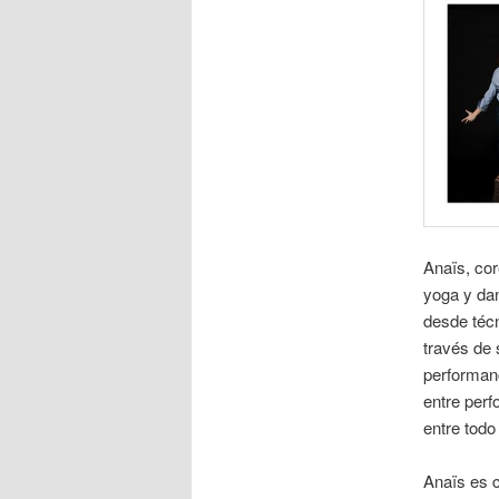
Anaïs, cor
yoga y dan
desde téc
través de 
performanc
entre perf
entre todo
Anaïs es c