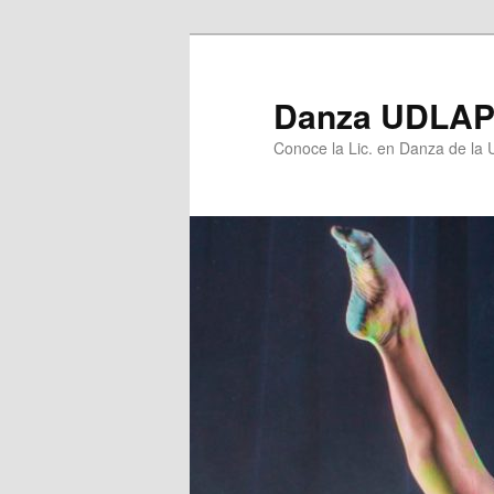
Ir
al
contenido
Danza UDLA
principal
Conoce la Lic. en Danza de la U