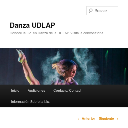
Ir
al
Busc
contenido
principal
Danza UDLAP
Conoce la Lic. en Danza de la UDLAP. Visita la convocatoria.
Menú
Inicio
Audiciones
Contacto/ Contact
principal
Información Sobre la Lic.
Navegación
←
Anterior
Siguiente
→
de