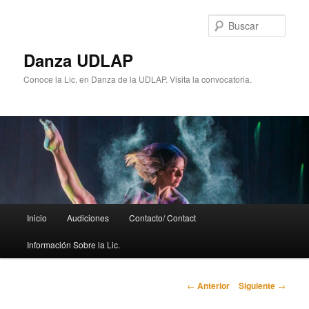
Ir
al
Busc
contenido
principal
Danza UDLAP
Conoce la Lic. en Danza de la UDLAP. Visita la convocatoria.
Menú
Inicio
Audiciones
Contacto/ Contact
principal
Información Sobre la Lic.
Navegación
←
Anterior
Siguiente
→
de