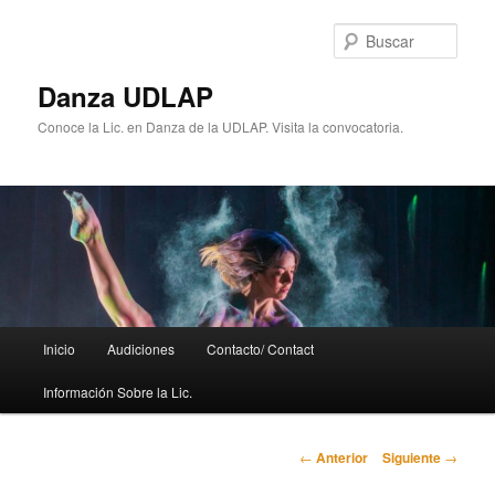
Ir
al
Busc
contenido
principal
Danza UDLAP
Conoce la Lic. en Danza de la UDLAP. Visita la convocatoria.
Menú
Inicio
Audiciones
Contacto/ Contact
principal
Información Sobre la Lic.
Navegación
←
Anterior
Siguiente
→
de