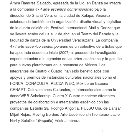
Amira Ramírez Salgado, egresada de la Lic. en Danza se integra
a la compañía
4×4 arte escénico contemporáneo
bajo la
dirección de Shantí Vera, en la ciudad de Xalapa, Veracruz,
colaborando también en la organización, diseño visual y logística
de la cuarta edición del Festival Internacional Abril y Danzar que
se llevará acabo del 31 al 7 de abril en el Teatro del Estado y la
facultad de danza de la Universidad Veracruzana. La compañía
4×4 arte escénico contemporáneo
es un colectivo de artistas que
ha apostado desde su inicio (2007) al proceso de investigación,
experimentación e integración de las artes escénicas y la gestión
para nuevas plataformas en la provincia de México. Los
integrantes de Cuatro x Cuatro han sido beneficiados con
apoyos y premios de instancias culturales nacionales como el
FONCA- CONACULTA, PECDA-IVEC, México en Escena
CENART, Coinversiones Culturales, e internacionales como la
danceWEB Scholarship. Cuatro X Cuatro mantiene diferentes
proyectos de colaboración e intercambio escénico con las
compañías Estudio 28/ Rodrigo Angoitia, PULSO Cía. de Danza/
Mijaíl Rojas, Moving Borders Arte Escénico sin Fronteras/ Jaciel
Neri y SoloDos/ (España) Erick Jiménez.