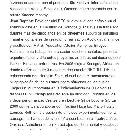
jóvenes creadores con el proyecto “5to Festival Internacional de
Videodanza Agite y Sirva 2013, Oaxaca” en colaboración con la
artista Ximena Monroy.
Jean-Baptiste Fave
estudió BTS Audiovisual con énfasis en el
sonido y cine en la Facultad de Sorbone (París IV). Ha trabajado
durante más de cinco años en los diferentes suburbios parisinos
impartiendo talleres de creación y realización Audiovisual a niños
y adultos con AMIS: Asociation Atelier Mémoires Images.
Paralelamente trabaja en la creación de documentales, películas
experimentales y diferentes proyectos artísticos colaborando con
Patrick Fontana, entre otros. En 2006 viaja a Senegal, África en
donde realiza durante 3 meses el documental NEGRITUDE en
colaboración con Nathalie Fave, el cual narra el movimiento de
re-apropiación de las culturas negro africanas en las cuales
juegan un rol importante en la Independencia de las colonias
francesas. Su trabajo más reciente ha sido con Fontana en los
videos performance: Grenze y en Lecture (s) de bouche (s). En
2009 comienza a colaborar con Paulina Rucarba, Mario Ruiz y
Lourdes Roth en la creación de un video experimental dentro la
coreografía “La nota del silencio” presentada en el Teatro Juárez
Oaxaca. Actualmente realiza trabajos de documental y colabora