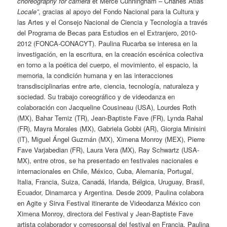
choreography for camera
et Merce Cunningham – Charles Atlas
Locale”
, gracias al apoyo del Fondo Nacional para la Cultura y
las Artes y el Consejo Nacional de Ciencia y Tecnología a través
del Programa de Becas para Estudios en el Extranjero, 2010-
2012 (FONCA-CONACYT). Paulina Rucarba se interesa en la
investigación, en la escritura, en la creación escénica colectiva
en torno a la poética del cuerpo, el movimiento, el espacio, la
memoria, la condición humana y en las interacciones
transdisciplinarias entre arte, ciencia, tecnología, naturaleza y
sociedad. Su trabajo coreográfico y de videodanza en
colaboración con Jacqueline Cousineau (USA), Lourdes Roth
(MX), Bahar Temiz (TR), Jean-Baptiste Fave (FR), Lynda Rahal
(FR), Mayra Morales (MX), Gabriela Gobbi (AR), Giorgia Minisini
(IT), Miguel Ángel Guzmán (MX), Ximena Monroy (MEX), Pierre
Fave Varjabedian (FR), Laura Vera (MX), Ray Schwartz (USA-
MX), entre otros, se ha presentado en festivales nacionales e
internacionales en Chile, México, Cuba, Alemania, Portugal,
Italia, Francia, Suiza, Canadá, Irlanda, Bélgica, Uruguay, Brasil,
Ecuador, Dinamarca y Argentina. Desde 2009, Paulina colabora
en Agite y Sirva Festival itinerante de Videodanza México con
Ximena Monroy, directora del Festival y Jean-Baptiste Fave
artista colaborador y corresponsal del festival en Francia. Paulina