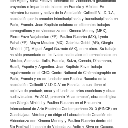
con Agite y Sirva Festival Itinerante de Videodanza gestionando
proyectos e impartiendo talleres en Francia y México. Es
miembro fundador y activo de la Asociación Collectif V.I.D.D.A,
asociación por la creación interdisciplinaria y transdisciplinaria en
Paris, Francia. Jean-Baptiste colabora en diferentes trabajos
coreográficos y de videodanza con Ximena Monroy (MEX),
Pierre Fave Varjabedian (FR), Paulina Rucarba (MX), Lynda
Rahal (FR), Mayra Morales (MX), Gabriela Gobbi (AR), Giorgia
Minisini (IT), Miguel Ángel Guzmán (MX), entre otros. Su trabajo
ha sido presentado en festivales nacionales e internacionales en
México, Alemania, Italia, Francia, Suiza, Canadá, Dinamarca,
Brasil, España y Argentina. Jean-Baptiste Fave trabaja
regularmente en el CNC: Centre National de Cinématographie en
Paris, Francia y es co-fundador con Paulina Rucarba de la
asociación “Collectif V.I.D.D.A” en Francia; la cual tiene el
objetivo de producir, crear y difundir las artes escénicas y obras
audiovisuales. En 2013, presenta “Anastomose”, obra co-dirigida
con Giorgia Minisini y Paulina Rucarba en el Encuentro
Internacional de Arte Escénico Contemporáneo 2013 (EINCE) en
Guadalajara, México y co-dirige el Laboratorio de Creación de
Videodanza con Ximena Monroy y Paulina Rucarba dentro del
5to Festival Itinerante de Videodanza Agite y Sirva en Oaxaca,