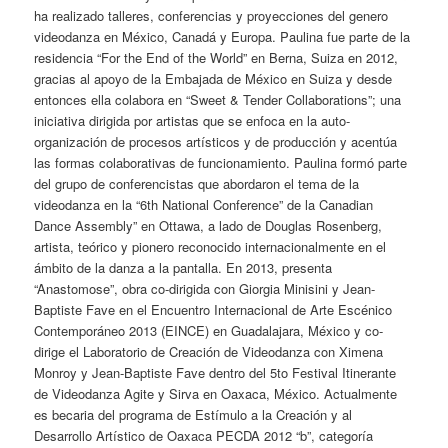
ha realizado talleres, conferencias y proyecciones del genero
videodanza en México, Canadá y Europa. Paulina fue parte de la
residencia “For the End of the World” en Berna, Suiza en 2012,
gracias al apoyo de la Embajada de México en Suiza y desde
entonces ella colabora en “Sweet & Tender Collaborations”; una
iniciativa dirigida por artistas que se enfoca en la auto-
organización de procesos artísticos y de producción y acentúa
las formas colaborativas de funcionamiento. Paulina formó parte
del grupo de conferencistas que abordaron el tema de la
videodanza en la “6th National Conference” de la Canadian
Dance Assembly” en Ottawa, a lado de Douglas Rosenberg,
artista, teórico y pionero reconocido internacionalmente en el
ámbito de la danza a la pantalla. En 2013, presenta
“Anastomose”, obra co-dirigida con Giorgia Minisini y Jean-
Baptiste Fave en el Encuentro Internacional de Arte Escénico
Contemporáneo 2013 (EINCE) en Guadalajara, México y co-
dirige el Laboratorio de Creación de Videodanza con Ximena
Monroy y Jean-Baptiste Fave dentro del 5to Festival Itinerante
de Videodanza Agite y Sirva en Oaxaca, México. Actualmente
es becaria del programa de Estímulo a la Creación y al
Desarrollo Artístico de Oaxaca PECDA 2012 “b”, categoría