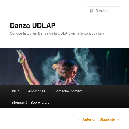
Ir
al
Busc
contenido
principal
Danza UDLAP
Conoce la Lic. en Danza de la UDLAP. Visita la convocatoria.
Menú
Inicio
Audiciones
Contacto/ Contact
principal
Información Sobre la Lic.
Navegación
←
Anterior
Siguiente
→
de