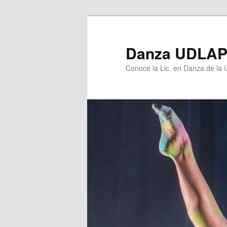
Ir
al
contenido
Danza UDLA
principal
Conoce la Lic. en Danza de la U