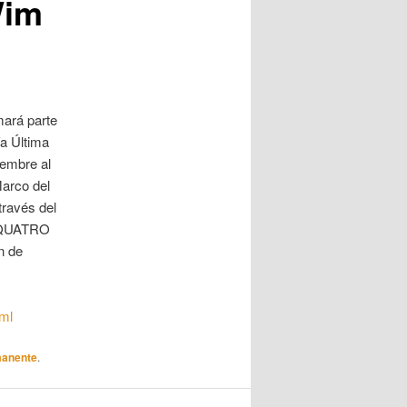
Wim
mará parte
ía Última
iembre al
Marco del
través del
B-QUATRO
n de
tml
manente
.