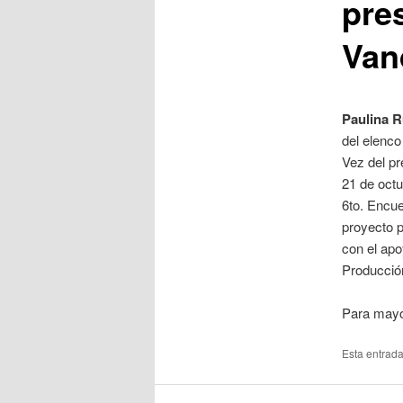
pre
Van
Paulina 
del elenco
Vez del pr
21 de octu
6to. Encue
proyecto
con el ap
Producción
Para mayo
Esta entrad