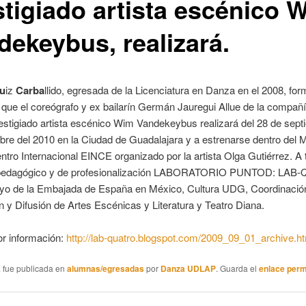
stigiado artista escénico 
dekeybus, realizará.
Ru
iz
Carba
llido, egresada de la Licenciatura en Danza en el 2008, for
 que el coreógrafo y ex bailarín Germán Jauregui Allue de la compañ
estigiado artista escénico Wim Vandekeybus realizará del 28 de sept
bre del 2010 en la Ciudad de Guadalajara y a estrenarse dentro del 
ntro Internacional EINCE organizado por la artista Olga Gutiérrez. A 
 pedagógico y de profesionalización LABORATORIO PUNTOD: LA
oyo de la Embajada de España en México, Cultura UDG, Coordinació
 y Difusión de Artes Escénicas y Literatura y Teatro Diana.
r información:
http://lab-quatro.blogspot.com/2009_09_01_archive.h
a fue publicada en
alumnas/egresadas
por
Danza UDLAP
. Guarda el
enlace per