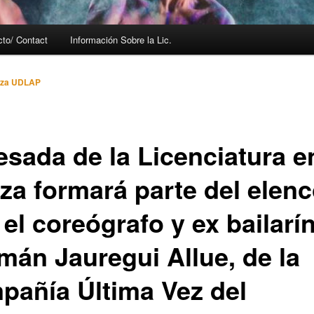
cto/ Contact
Información Sobre la Lic.
za UDLAP
esada de la Licenciatura e
za formará parte del elen
el coreógrafo y ex bailarí
mán Jauregui Allue, de la
pañía Última Vez del