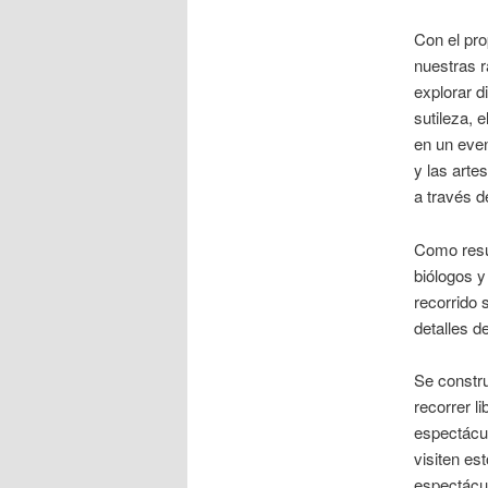
Con el pro
nuestras r
explorar 
sutileza, 
en un even
y las arte
a través d
Como resul
biólogos y
recorrido 
detalles d
Se constru
recorrer l
espectácul
visiten es
espectácul