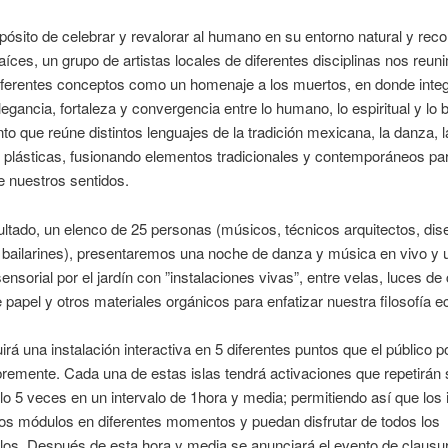
pósito de celebrar y revalorar al humano en su entorno natural y reco
aíces, un grupo de artistas locales de diferentes disciplinas nos reu
diferentes conceptos como un homenaje a los muertos, en donde inte
elegancia, fortaleza y convergencia entre lo humano, lo espiritual y lo 
to que reúne distintos lenguajes de la tradición mexicana, la danza, 
s plásticas, fusionando elementos tradicionales y contemporáneos pa
e nuestros sentidos.
tado, un elenco de 25 personas (músicos, técnicos arquitectos, dis
 bailarines), presentaremos una noche de danza y música en vivo y 
sensorial por el jardín con ”instalaciones vivas”, entre velas, luces de 
e papel y otros materiales orgánicos para enfatizar nuestra filosofía e
irá una instalación interactiva en 5 diferentes puntos que el público p
ibremente. Cada una de estas islas tendrá activaciones que repetirán 
o 5 veces en un intervalo de 1hora y media; permitiendo así que los 
tos módulos en diferentes momentos y puedan disfrutar de todos los
os. Después de esta hora y media se anunciará el evento de clausura