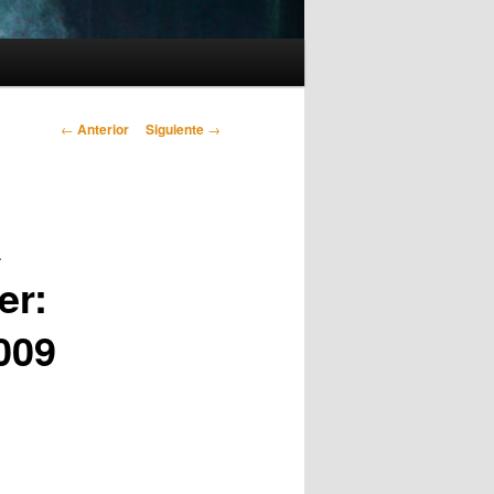
Navegación
←
Anterior
Siguiente
→
de
entradas
a
er:
009