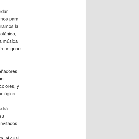
rdar
nimos para
gramos la
botánico,
la música
ra un goce
eñadores,
un
colores, y
cológica.
odrá
su
invitados
, al cual