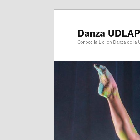
Ir
al
contenido
Danza UDLA
principal
Conoce la Lic. en Danza de la U