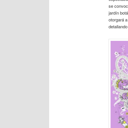
se convoca
jardín bot
otorgará a
detallando