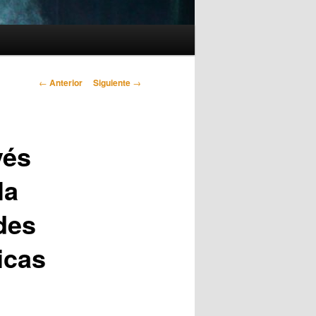
Navegación
←
Anterior
Siguiente
→
de
entradas
vés
la
des
icas