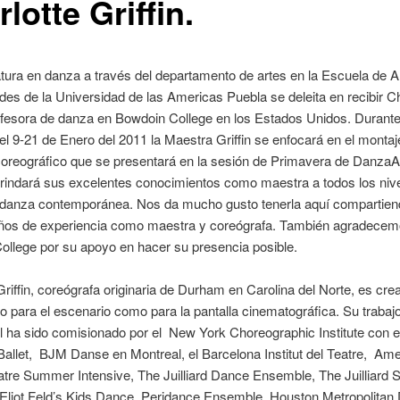
lotte Griffin.
atura en danza a través del departamento de artes en la Escuela de A
s de la Universidad de las Americas Puebla se deleita en recibir Ch
rofesora de danza en Bowdoin College en los Estados Unidos. Durant
el 9-21 de Enero del 2011 la Maestra Griffin se enfocará en el montaj
coreográfico que se presentará en la sesión de Primavera de Danz
rindará sus excelentes conocimientos como maestra a todos los nive
 danza contemporánea. Nos da mucho gusto tenerla aquí compartien
os de experiencia como maestra y coreógrafa. También agradecem
llege por su apoyo en hacer su presencia posible.
Griffin, coreógrafa originaria de Durham en Carolina del Norte, es cre
o para el escenario como para la pantalla cinematográfica. Su trabaj
l ha sido comisionado por el New York Choreographic Institute con 
Ballet, BJM Danse en Montreal, el Barcelona Institut del Teatre, Am
atre Summer Intensive, The Juilliard Dance Ensemble, The Juilliar
 Eliot Feld’s Kids Dance, Peridance Ensemble, Houston Metropolitan