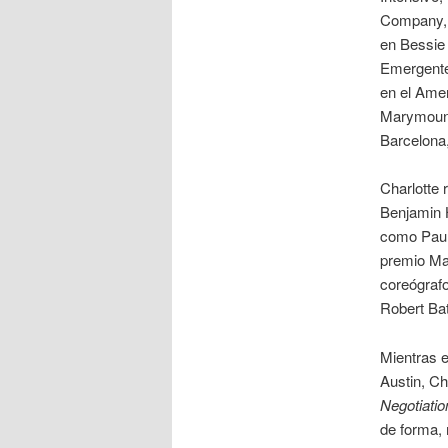
Company, P
en Bessie
Emergente 
en el Amer
Marymount
Barcelona,
Charlotte 
Benjamin H
como Paul 
premio Mar
coreógraf
Robert Bat
Mientras 
Austin, Ch
Negotiatio
de forma, 