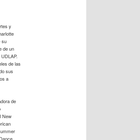
rtes y
arlotte
e su
e de un
aA UDLAP.
les de las
do sus
os a
adora de
o
el New
erican
d Summer
 Dance