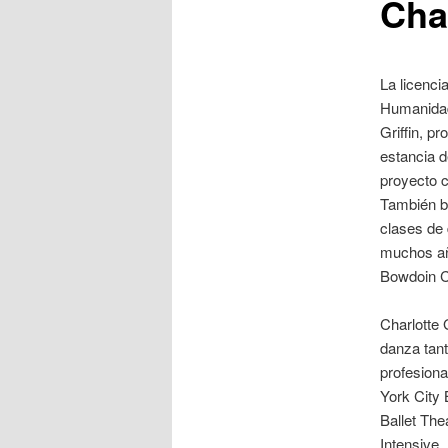
Char
La licenci
Humanidade
Griffin, p
estancia d
proyecto 
También b
clases de
muchos añ
Bowdoin Co
Charlotte 
danza tant
profesiona
York City 
Ballet The
Intensive,