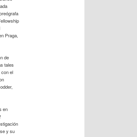
tada
oreógrafa
Fellowship
l
en Praga,
ón de
s tales
 con el
on
odder,
s en
t
stigación
ose y su