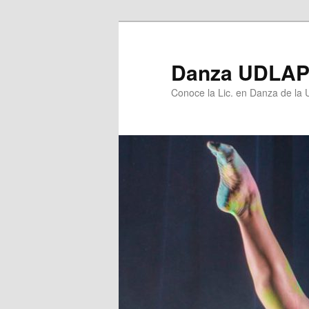
Ir
al
contenido
Danza UDLA
principal
Conoce la Lic. en Danza de la U