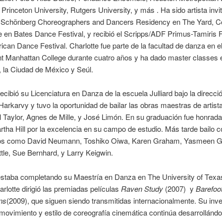
rinceton University, Rutgers University, y más . Ha sido artista invi
 Schönberg Choreographers and Dancers Residency en The Yard, C
en Bates Dance Festival, y recibió el Scripps/ADF Primus-Tamiris 
ican Dance Festival. Charlotte fue parte de la facultad de danza en e
 Manhattan College durante cuatro años y ha dado master classes 
 la Ciudad de México y Seúl.
recibió su Licenciatura en Danza de la escuela Julliard bajo la direcci
arkarvy y tuvo la oportunidad de bailar las obras maestras de artista
Taylor, Agnes de Mille, y José Limón. En su graduación fue honrada
tha Hill por la excelencia en su campo de estudio. Más tarde bailo c
os como David Neumann, Toshiko Oiwa, Karen Graham, Yasmeen G
tle, Sue Bernhard, y Larry Keigwin.
estaba completando su Maestría en Danza en The University of Texa
arlotte dirigió las premiadas películas
Raven Study
(2007) y
Barefoo
ns
(2009), que siguen siendo transmitidas internacionalmente. Su inve
movimiento y estilo de coreografía cinemática continúa desarrollánd