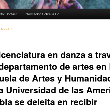
cto/ Contact
Información Sobre la Lic.
a UDLAP
icenciatura en danza a tra
 departamento de artes en 
uela de Artes y Humanida
la Universidad de las Amer
la se deleita en recibir