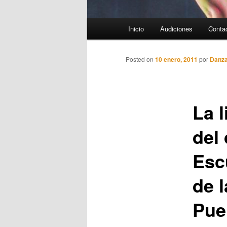
Menú
Inicio
Audiciones
Conta
principal
Posted on
10 enero, 2011
por
Danz
La l
del
Esc
de 
Pueb