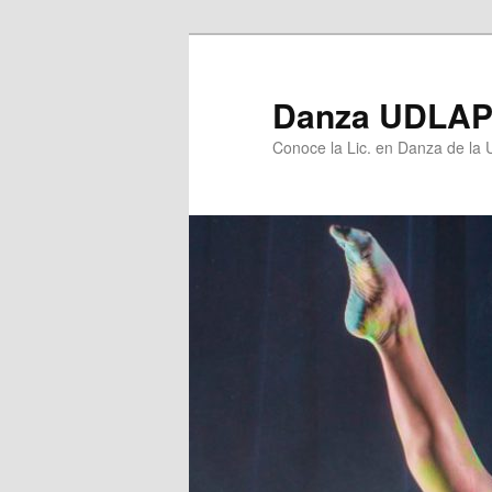
Ir
al
contenido
Danza UDLA
principal
Conoce la Lic. en Danza de la U