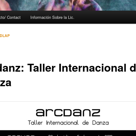
cto/ Contact
Información Sobre la Lic.
UDLAP
anz: Taller Internacional 
za