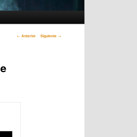
Navegación
←
Anterior
Siguiente
→
de
entradas
de