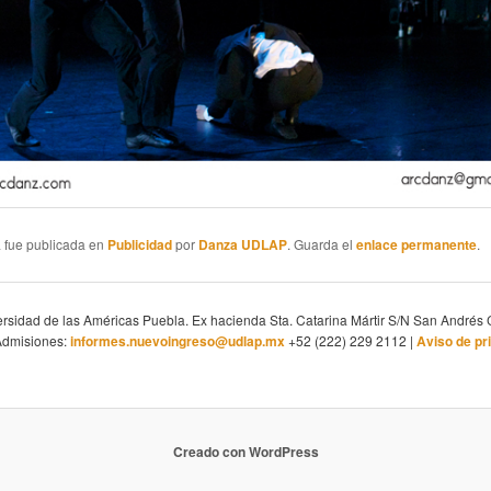
a fue publicada en
Publicidad
por
Danza UDLAP
. Guarda el
enlace permanente
.
sidad de las Américas Puebla. Ex hacienda Sta. Catarina Mártir S/N San Andrés 
Admisiones:
informes.nuevoingreso@udlap.mx
+52 (222) 229 2112 |
Aviso de pr
Creado con WordPress