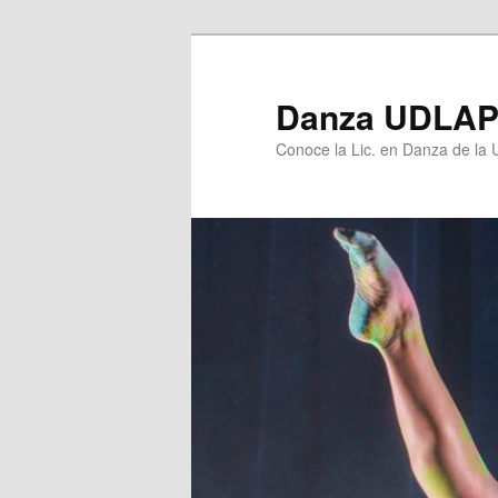
Ir
Ir
al
al
contenido
contenido
Danza UDLA
principal
secundario
Conoce la Lic. en Danza de la U