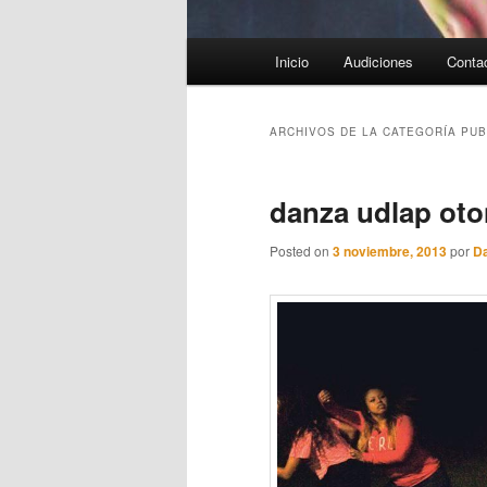
Menú
Inicio
Audiciones
Conta
principal
ARCHIVOS DE LA CATEGORÍA
PUB
danza udlap oto
Posted on
3 noviembre, 2013
por
D