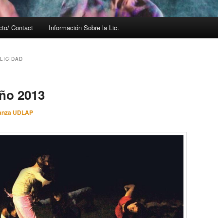
cto/ Contact
Información Sobre la Lic.
LICIDAD
ño 2013
anza UDLAP