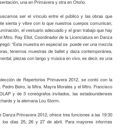
sentación, una en Primavera y otra en Otoño.
uscamos ser el vínculo entre el público y las obras que
nte sienta y vibre con lo que nuestros cuerpos comunican,
inación, el vestuario adecuado y el gran trabajo que hay
el Mtro. Ray Eliot, Coordinador de la Licenciatura en Danza
regó: “Esta muestra en especial se puede ver una mezcla
 obras, tenemos muestras de ballet y daza contemporánea,
ental, piezas con tango y música en vivo, es decir, es una
colección de Repertorios Primavera 2012, se contó con la
. Pedro Beiro, la Mtra. Mayra Morales y el Mtro. Francisco
UDLAP y de 3 coreógrafos invitados, las estadounidenses
chards y la alemana Lou Storm.
e Danza Primavera 2012, ofrece tres funciones a las 19:30
 los días 25, 26 y 27 de abril. Para mayores informes