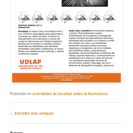
Publicado en
actividades de facultad
,
sobre la licenciatura
Navegación
←
Entradas más antiguas
de
entradas
Buscar